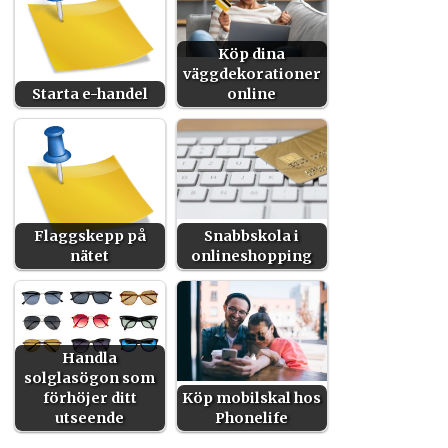
Köp dina
väggdekorationer
Starta e-handel
online
Flaggskepp på
Snabbskola i
nätet
onlineshopping
Handla
solglasögon som
förhöjer ditt
Köp mobilskal hos
utseende
Phonelife