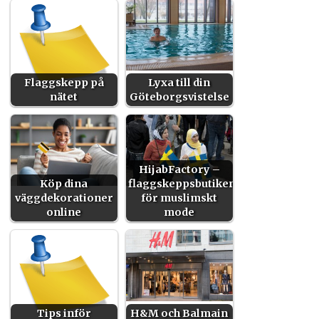
Flaggskepp på
Lyxa till din
nätet
Göteborgsvistelse
HijabFactory –
Köp dina
flaggskeppsbutiken
väggdekorationer
för muslimskt
online
mode
Tips inför
H&M och Balmain